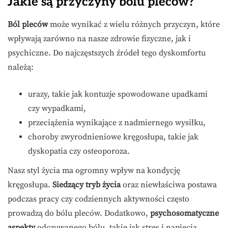
Jakie są przyczyny bólu pleców?
Ból pleców
może wynikać z wielu różnych przyczyn, które
wpływają zarówno na nasze zdrowie fizyczne, jak i
psychiczne. Do najczęstszych źródeł tego dyskomfortu
należą:
urazy, takie jak kontuzje spowodowane upadkami
czy wypadkami,
przeciążenia wynikające z nadmiernego wysiłku,
choroby zwyrodnieniowe kręgosłupa, takie jak
dyskopatia czy osteoporoza.
Nasz styl życia ma ogromny wpływ na kondycję
kręgosłupa.
Siedzący tryb życia
oraz niewłaściwa postawa
podczas pracy czy codziennych aktywności często
prowadzą do bólu pleców. Dodatkowo,
psychosomatyczne
aspekty
odczuwanego bólu, takie jak stres i napięcia