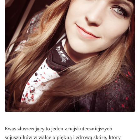
Kwas złuszczający to jeden z najskuteczniejszych
sojuszników w walce o piękną i zdrową skórę, który