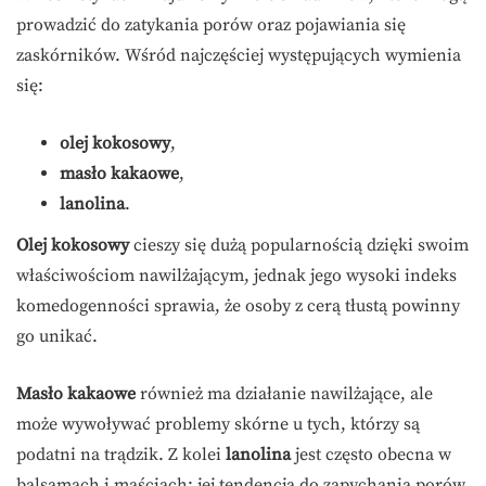
prowadzić do zatykania porów oraz pojawiania się
zaskórników. Wśród najczęściej występujących wymienia
się:
olej kokosowy
,
masło kakaowe
,
lanolina
.
Olej kokosowy
cieszy się dużą popularnością dzięki swoim
właściwościom nawilżającym, jednak jego wysoki indeks
komedogenności sprawia, że osoby z cerą tłustą powinny
go unikać.
Masło kakaowe
również ma działanie nawilżające, ale
może wywoływać problemy skórne u tych, którzy są
podatni na trądzik. Z kolei
lanolina
jest często obecna w
balsamach i maściach; jej tendencja do zapychania porów