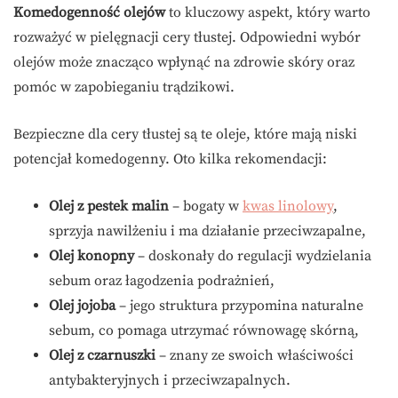
Komedogenność olejów
to kluczowy aspekt, który warto
rozważyć w pielęgnacji cery tłustej. Odpowiedni wybór
olejów może znacząco wpłynąć na zdrowie skóry oraz
pomóc w zapobieganiu trądzikowi.
Bezpieczne dla cery tłustej są te oleje, które mają niski
potencjał komedogenny. Oto kilka rekomendacji:
Olej z pestek malin
– bogaty w
kwas linolowy
,
sprzyja nawilżeniu i ma działanie przeciwzapalne,
Olej konopny
– doskonały do regulacji wydzielania
sebum oraz łagodzenia podrażnień,
Olej jojoba
– jego struktura przypomina naturalne
sebum, co pomaga utrzymać równowagę skórną,
Olej z czarnuszki
– znany ze swoich właściwości
antybakteryjnych i przeciwzapalnych.