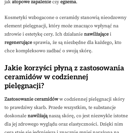
jak
atopowe zapalenie
czy
egzema
.
Kosmetyki wzbogacone o ceramidy stanowią nieodzowny
element pielęgnacji, który może znacząco wpłynąć na
zdrowie i estetykę cery. Ich działanie
nawilżające
i
regenerujące
sprawia, że są niezbędne dla każdego, kto
chce kompleksowo zadbać o swoją skórę.
Jakie korzyści płyną z zastosowania
ceramidów w codziennej
pielęgnacji?
Zastosowanie ceramidów
w codziennej pielęgnacji skóry
to prawdziwy skarb. Przede wszystkim, te substancje
doskonale
nawilżają
naszą skórę, co jest niezwykle istotne
dla jej zdrowego wyglądu oraz elastyczności. Dzięki nim
cera staje się jędrniejsza i znacznie mniej narażona na