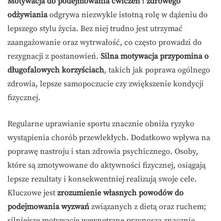
Motywacja do podejmowania ćwiczeń
i
zdrowego
odżywiania
odgrywa niezwykle istotną rolę w dążeniu do
lepszego stylu życia. Bez niej trudno jest utrzymać
zaangażowanie oraz wytrwałość, co często prowadzi do
rezygnacji z postanowień.
Silna motywacja przypomina o
długofalowych korzyściach
, takich jak poprawa ogólnego
zdrowia, lepsze samopoczucie czy zwiększenie kondycji
fizycznej.
Regularne uprawianie sportu znacznie obniża ryzyko
wystąpienia chorób przewlekłych. Dodatkowo wpływa na
poprawę nastroju i stan zdrowia psychicznego. Osoby,
które są zmotywowane do aktywności fizycznej, osiągają
lepsze rezultaty i konsekwentniej realizują swoje cele.
Kluczowe jest
zrozumienie własnych powodów do
podejmowania wyzwań
związanych z dietą oraz ruchem;
silniejsze motywacje wewnętrzne przynoszą znacznie