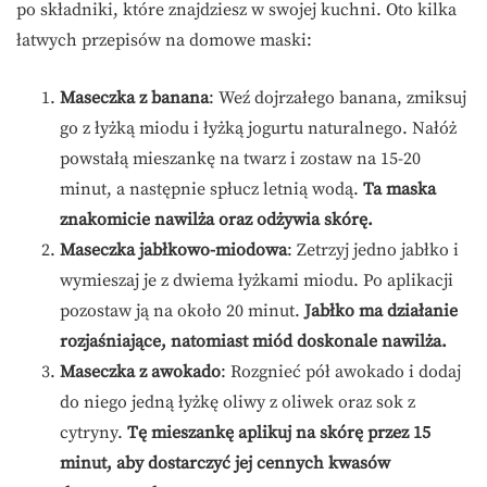
po składniki, które znajdziesz w swojej kuchni. Oto kilka
łatwych przepisów na domowe maski:
Maseczka z banana
: Weź dojrzałego banana, zmiksuj
go z łyżką miodu i łyżką jogurtu naturalnego. Nałóż
powstałą mieszankę na twarz i zostaw na 15-20
minut, a następnie spłucz letnią wodą.
Ta maska
znakomicie nawilża oraz odżywia skórę.
Maseczka jabłkowo-miodowa
: Zetrzyj jedno jabłko i
wymieszaj je z dwiema łyżkami miodu. Po aplikacji
pozostaw ją na około 20 minut.
Jabłko ma działanie
rozjaśniające, natomiast miód doskonale nawilża.
Maseczka z awokado
: Rozgnieć pół awokado i dodaj
do niego jedną łyżkę oliwy z oliwek oraz sok z
cytryny.
Tę mieszankę aplikuj na skórę przez 15
minut, aby dostarczyć jej cennych kwasów