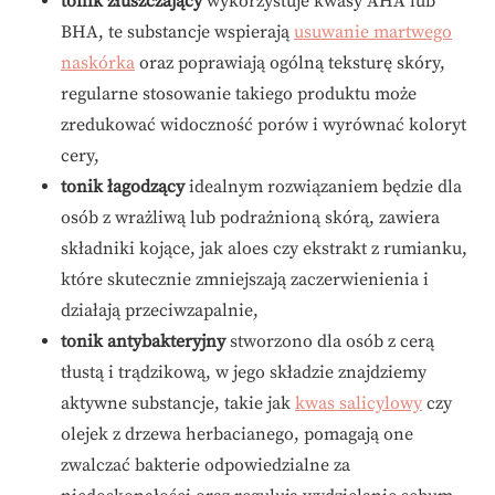
tonik złuszczający
wykorzystuje kwasy AHA lub
BHA, te substancje wspierają
usuwanie martwego
naskórka
oraz poprawiają ogólną teksturę skóry,
regularne stosowanie takiego produktu może
zredukować widoczność porów i wyrównać koloryt
cery,
tonik łagodzący
idealnym rozwiązaniem będzie dla
osób z wrażliwą lub podrażnioną skórą, zawiera
składniki kojące, jak aloes czy ekstrakt z rumianku,
które skutecznie zmniejszają zaczerwienienia i
działają przeciwzapalnie,
tonik antybakteryjny
stworzono dla osób z cerą
tłustą i trądzikową, w jego składzie znajdziemy
aktywne substancje, takie jak
kwas salicylowy
czy
olejek z drzewa herbacianego, pomagają one
zwalczać bakterie odpowiedzialne za