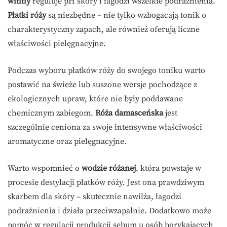
winny
reguluje pH skóry i łagodzi wszelkie podrażnienia.
Płatki róży
są niezbędne – nie tylko wzbogacają tonik o
charakterystyczny zapach, ale również oferują liczne
właściwości pielęgnacyjne.
Podczas wyboru płatków róży do swojego toniku warto
postawić na świeże lub suszone wersje pochodzące z
ekologicznych upraw, które nie były poddawane
chemicznym zabiegom.
Róża damasceńska
jest
szczególnie ceniona za swoje intensywne właściwości
aromatyczne oraz pielęgnacyjne.
Warto wspomnieć o
wodzie różanej
, która powstaje w
procesie destylacji płatków róży. Jest ona prawdziwym
skarbem dla skóry – skutecznie nawilża, łagodzi
podrażnienia i działa przeciwzapalnie. Dodatkowo może
pomóc w regulacji produkcji sebum u osób borykających