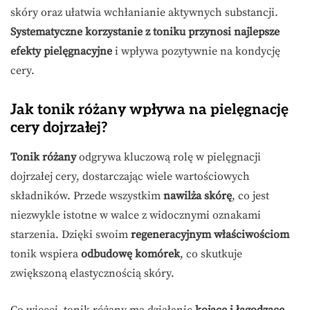
skóry oraz ułatwia wchłanianie aktywnych substancji.
Systematyczne korzystanie z toniku przynosi najlepsze
efekty pielęgnacyjne
i wpływa pozytywnie na kondycję
cery.
Jak tonik różany wpływa na pielęgnację
cery dojrzałej?
Tonik różany
odgrywa kluczową rolę w pielęgnacji
dojrzałej cery, dostarczając wiele wartościowych
składników. Przede wszystkim
nawilża skórę
, co jest
niezwykle istotne w walce z widocznymi oznakami
starzenia. Dzięki swoim
regeneracyjnym właściwościom
tonik wspiera
odbudowę komórek
, co skutkuje
zwiększoną elastycznością skóry.
Co więcej, tonik różany ma działanie
kojące i łagodzące
–