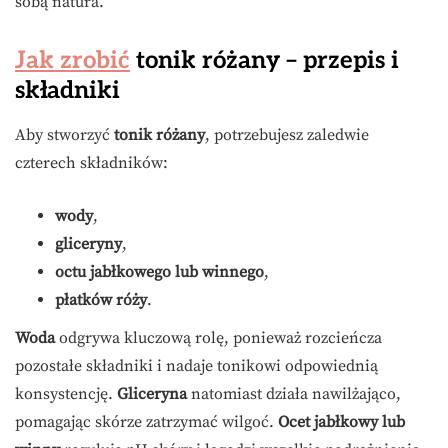
sobą natura.
Jak zrobić
tonik różany – przepis i
składniki
Aby stworzyć
tonik różany
, potrzebujesz zaledwie
czterech składników:
wody
,
gliceryny
,
octu jabłkowego lub winnego
,
płatków róży
.
Woda
odgrywa kluczową rolę, ponieważ rozcieńcza
pozostałe składniki i nadaje tonikowi odpowiednią
konsystencję.
Gliceryna
natomiast działa nawilżająco,
pomagając skórze zatrzymać wilgoć.
Ocet jabłkowy lub