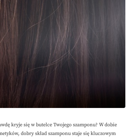
rawdę kryje się w butelce Twojego szamponu? W dobie
metyków, dobry skład szamponu staje się kluczowym