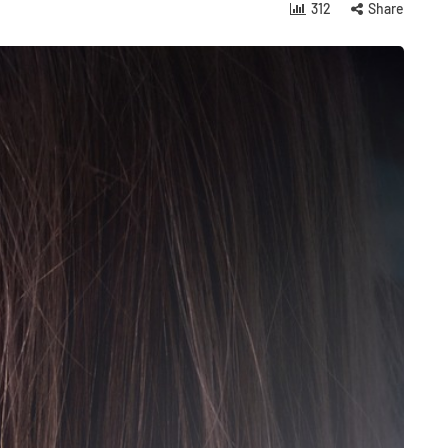
312
Share