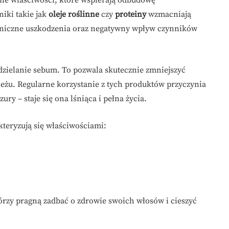
jne właściwości, które wspierają odbudowę
iki takie jak
oleje roślinne
czy
proteiny
wzmacniają
aniczne uszkodzenia oraz negatywny wpływ czynników
dzielanie sebum. To pozwala skutecznie zmniejszyć
ieżu. Regularne korzystanie z tych produktów przyczynia
ry – staje się ona lśniąca i pełna życia.
teryzują się właściwościami:
rzy pragną zadbać o zdrowie swoich włosów i cieszyć