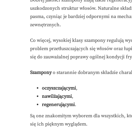
Dobrej jakości szampony mają także regeneracy
uszkodzonych struktur włosów. Naturalne składn
pasma, czyniąc je bardziej odpornymi na mech
zewnętrznych.
Co więcej, wysokiej klasy szampony regulują wy
problem przetłuszczających się włosów oraz łup
się do zauważalnej poprawy ogólnej kondycji fryzu
Szampony
o starannie dobranym składzie charak
oczyszczającymi
,
nawilżającymi
,
regenerującymi
.
Są one znakomitym wyborem dla wszystkich, któ
się ich pięknym wyglądem.