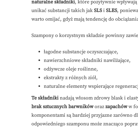
naturalne składniki
, które pozytywnie wpływają
unikać substancji takich jak
SLS
i
SLES
, poniew
warto omijać, gdyż mają tendencję do obciążani
Szampony o korzystnym składzie powinny zawie
łagodne substancje oczyszczające,
nawierzchniowe składniki nawilżające,
odżywcze oleje roślinne,
ekstrakty z różnych ziół,
naturalne elementy wspierające regenerac
Te składniki
nadają włosom zdrowy blask i elast
brak sztucznych barwników
oraz
zapachów
w fo
komponentami są bardziej przyjazne zarówno d
odpowiedniego szamponu może znacząco poprawi