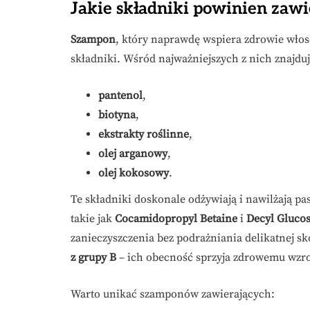
Jakie składniki powinien zaw
Szampon
, który naprawdę wspiera zdrowie wło
składniki. Wśród najważniejszych z nich znajduj
pantenol
,
biotyna
,
ekstrakty roślinne
,
olej arganowy
,
olej kokosowy
.
Te składniki doskonale odżywiają i nawilżają pa
takie jak
Cocamidopropyl Betaine
i
Decyl Glucos
zanieczyszczenia bez podrażniania delikatnej 
z grupy B
– ich obecność sprzyja zdrowemu wzr
Warto unikać szamponów zawierających: