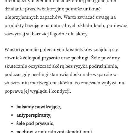
nieodłącznym elementem codziennej pielęgnacji. Ich
działanie przeciwbakteryjne pomoże uniknąć
nieprzyjemnych zapachów. Warto zwracać uwagę na
produkty bazujące na naturalnych składnikach, ponieważ
zazwyczaj są bardziej łagodne dla skóry.
W asortymencie polecanych kosmetyków znajdują się
również
żele pod prysznic
oraz
peelingi
. Żele powinny
skutecznie oczyszczać skórę bez ryzyka podrażnienia,
podczas gdy peelingi stanowią doskonałe wsparcie w
złuszczaniu martwego naskórka, co znacząco wpływa na
poprawę jej wyglądu i kondycji.
balsamy nawilżające
,
antyperspiranty
,
żele pod prysznic
,
peelingi
z naturalnymi składnikami.