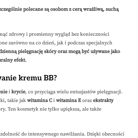
zczególnie polecane są osobom z cerą wrażliwą, suchą
nąć zdrowy i promienny wygląd bez konieczności
one zarówno na co dzień, jak i podczas specjalnych
dzienną pielęgnację skóry oraz mogą być używane jako
uralny efekt.
owanie kremu BB?
enie
i
krycie
, co przyciąga wielu entuzjastów pielęgnacji.
i, takie jak
witamina C
i
witamina E
oraz
ekstrakty
ry. Ten kosmetyk nie tylko upiększa, ale także
 zdolność do intensywnego nawilżania. Dzięki obecności