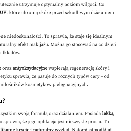
utecznie utrzymuje optymalny poziom wilgoci. Co
y UV
, które chronią skórę przed szkodliwym działaniem
e niedoskonałości. To sprawia, że staje się idealnym
turalny efekt makijażu. Można go stosować na co dzień
podkładów.
e
oraz
antyoksydacyjne
wspierają regenerację skóry i
tyku sprawia, że pasuje do różnych typów cery – od
 miłośników kosmetyków pielęgnacyjnych.
u?
zystkim swoją formułą oraz działaniem. Posiada
lekką
o sprawia, że jego aplikacja jest niezwykle prosta. To
likatne krycie
i
naturalny wygląd
. Natomiast
podkład