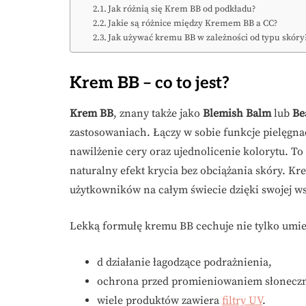
Jak różnią się Krem BB od podkładu?
Jakie są różnice między Kremem BB a CC?
Jak używać kremu BB w zależności od typu skóry
Krem BB – co to jest?
Krem BB
, znany także jako
Blemish Balm
lub
Be
zastosowaniach. Łączy w sobie funkcje pielęgna
nawilżenie cery oraz ujednolicenie kolorytu. To
naturalny efekt krycia bez obciążania skóry. Kr
użytkowników na całym świecie dzięki swojej w
Lekką formułę kremu BB cechuje nie tylko umie
d działanie łagodzące podrażnienia,
ochrona przed promieniowaniem słonecz
wiele produktów zawiera
filtry UV
.