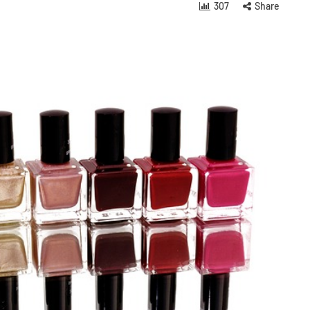
307
Share