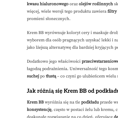
kwasu hialuronowego
oraz
olejów roślinnych
sk
więcej, wiele wersji tego produktu zawiera
filtr
promieni słonecznych.
Krem BB wyrównuje koloryt cery i maskuje drobn
wyborem dla osób pragnących uzyskać lekki i na
jako lżejszą alternatywę dla bardziej kryjących 
Dodatkowo jego właściwości
przeciwstarzeniow
łagodzą podrażnienia. Uniwersalność tego kosme
suchej
po
tłustą
– co czyni go ulubieńcem wielu
Jak różnią się Krem BB od podkład
Krem BB
wyróżnia się na tle
podkładu
przede ws
konsystencję
, często w postaci żelu lub kremu, c
doskonałe rozwiązanie na co dzień, oferujące
de