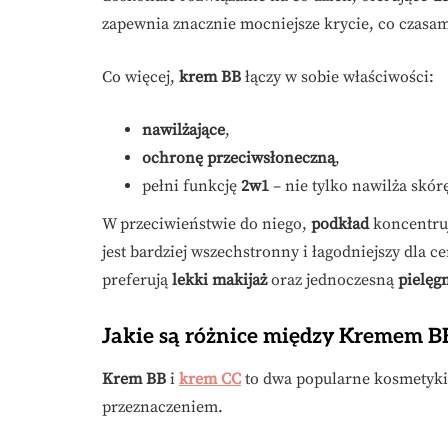
zapewnia znacznie mocniejsze krycie, co czasa
Co więcej,
krem BB
łączy w sobie właściwości:
nawilżające
,
ochronę przeciwsłoneczną
,
pełni funkcję
2w1
– nie tylko nawilża skórę
W przeciwieństwie do niego,
podkład
koncentruj
jest bardziej wszechstronny i łagodniejszy dla ce
preferują
lekki makijaż
oraz jednoczesną
pielęg
Jakie są różnice między Kremem B
Krem BB
i
krem CC
to dwa popularne kosmetyki, 
przeznaczeniem.