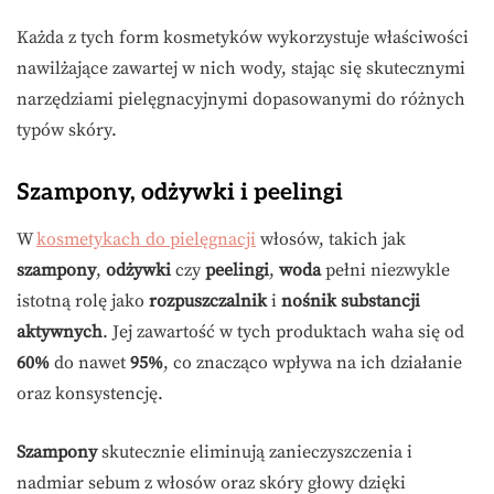
Każda z tych form kosmetyków wykorzystuje właściwości
nawilżające zawartej w nich wody, stając się skutecznymi
narzędziami pielęgnacyjnymi dopasowanymi do różnych
typów skóry.
Szampony, odżywki i peelingi
W
kosmetykach do pielęgnacji
włosów, takich jak
szampony
,
odżywki
czy
peelingi
,
woda
pełni niezwykle
istotną rolę jako
rozpuszczalnik
i
nośnik substancji
aktywnych
. Jej zawartość w tych produktach waha się od
60%
do nawet
95%
, co znacząco wpływa na ich działanie
oraz konsystencję.
Szampony
skutecznie eliminują zanieczyszczenia i
nadmiar sebum z włosów oraz skóry głowy dzięki