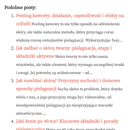
Podobne posty:
Peeling kawowy: działanie, częstotliwość i efekty na
cellulit
Peeling kawowy to nie tylko sposób na odświeżenie
skóry, ale także naturalna metoda, która przyciąga coraz
większą rzeszę entuzjastów pielęgnacji. Wykorzystując fusy...
Jak zadbać o skórę twarzy: pielęgnacja, etapy i
składniki aktywne
Skóra twarzy to nie tylko nasza
wizytówka, ale także element, który wymaga szczególnej troski
i uwagi. Jej potrzeby są zróżnicowane – od...
Jak nawilżać skórę? Przyczyny suchości i domowe
sposoby pielęgnacji
Sucha skóra to problem, który dotyka
wielu z nas, a jego przyczyny mogą być różnorodne, od
nieodpowiedniej pielęgnacji po niesprzyjające warunki
atmosferyczne....
Jaki krem po 40-tce? Kluczowe składniki i porady
pielęgnacyjne
Skóra po 40 roku życia przechodzi wiele