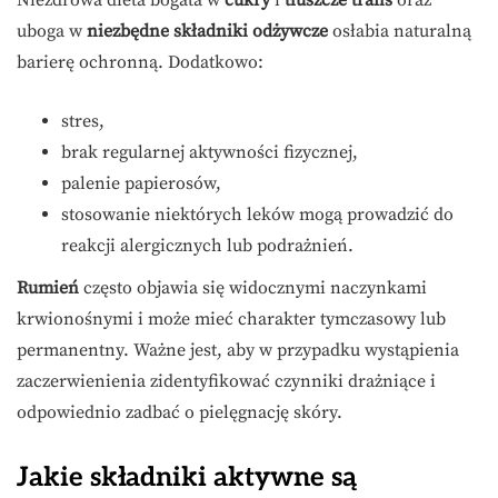
Niezdrowa dieta bogata w
cukry
i
tłuszcze trans
oraz
uboga w
niezbędne składniki odżywcze
osłabia naturalną
barierę ochronną. Dodatkowo:
stres,
brak regularnej aktywności fizycznej,
palenie papierosów,
stosowanie niektórych leków mogą prowadzić do
reakcji alergicznych lub podrażnień.
Rumień
często objawia się widocznymi naczynkami
krwionośnymi i może mieć charakter tymczasowy lub
permanentny. Ważne jest, aby w przypadku wystąpienia
zaczerwienienia zidentyfikować czynniki drażniące i
odpowiednio zadbać o pielęgnację skóry.
Jakie składniki aktywne są