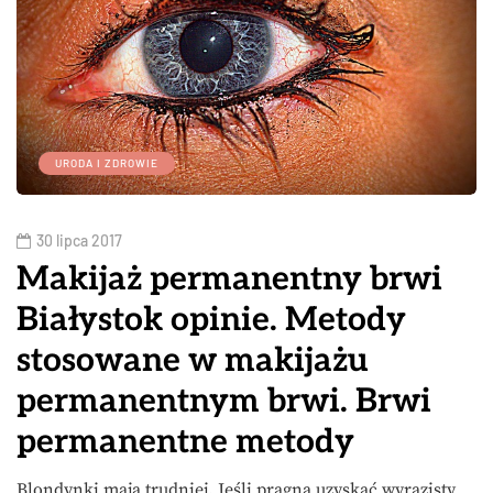
URODA I ZDROWIE
30 lipca 2017
Makijaż permanentny brwi
Białystok opinie. Metody
stosowane w makijażu
permanentnym brwi. Brwi
permanentne metody
Blondynki mają trudniej. Jeśli pragną uzyskać wyrazisty