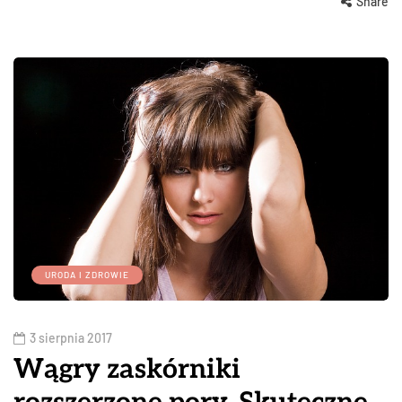
Share
URODA I ZDROWIE
3 sierpnia 2017
Wągry zaskórniki