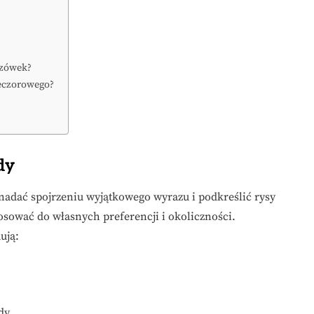
czówek?
ieczorowego?
dy
 nadać spojrzeniu wyjątkowego wyrazu i podkreślić rysy
tosować do własnych preferencji i okoliczności.
ują:
dy.