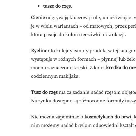
tusze do rzęs
.
Cienie
odgrywają kluczową rolę, umożliwiając tw
je w wielu wariantach – od matowych, przez per
która pasuje do koloru tęczówki oraz okazji.
Eyeliner
to kolejny istotny produkt w tej kategor
występuje w różnych formach – płynnej lub żelo
mocno zaznaczone kreski. Z kolei
kredka do oc
codziennym makijażu.
Tusz do rzęs
ma za zadanie nadać rzęsom objętości
Na rynku dostępne są różnorodne formuły tusz
Nie można zapominać o
kosmetykach do brwi
, 
nim możemy nadać brwiom odpowiedni kształt or