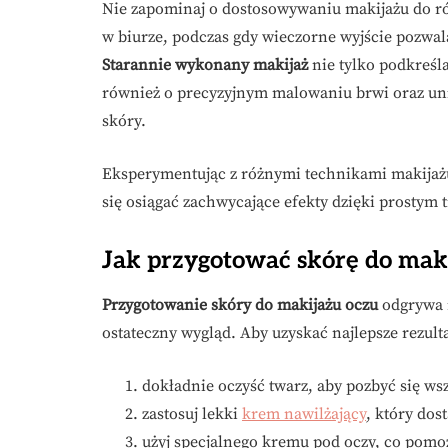
Nie zapominaj o dostosowywaniu makijażu do róż
w biurze, podczas gdy wieczorne wyjście pozwa
Starannie wykonany makijaż
nie tylko podkreśla
również o precyzyjnym malowaniu brwi oraz uni
skóry.
Eksperymentując z różnymi technikami makijaż
się osiągać zachwycające efekty dzięki prostym
Jak przygotować skórę do mak
Przygotowanie skóry do makijażu oczu
odgrywa n
ostateczny wygląd. Aby uzyskać najlepsze rezult
dokładnie oczyść twarz, aby pozbyć się w
zastosuj lekki
krem nawilżający
, który dos
użyj specjalnego kremu pod oczy, co pom