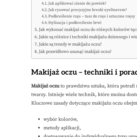
Jak aplikować cienie do powiek?
Jak rysować precyzyjne kreski eyelinerem?
Podkreślenie rzęs – tusz do rzęs i sztuczne rzęsy
Stylizacja i podkreślenie brwi
Jak wykonać makijaż oczu do różnych kolorów tę
Jakie są różnice i techniki makijażu dziennego i w
Jakie są trendy w makijażu oczu?
Jak prawidłowo usunąć makijaż oczu?
Makijaż oczu – techniki i pora
Makijaż oczu
to prawdziwa sztuka, która potrafi
twarzy. Istnieje wiele technik, które można dos
Kluczowe zasady dotyczące makijażu oczu obejm
wybór kolorów,
metody aplikacji,
dostosowanie do indywidualnego typu uro