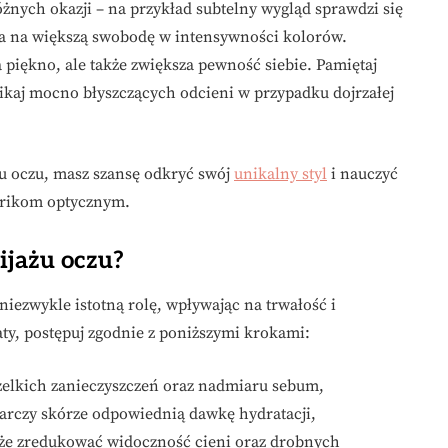
nych okazji – na przykład subtelny wygląd sprawdzi się
la na większą swobodę w intensywności kolorów.
 piękno, ale także zwiększa pewność siebie. Pamiętaj
kaj mocno błyszczących odcieni w przypadku dojrzałej
u oczu, masz szansę odkryć swój
unikalny styl
i nauczyć
 trikom optycznym.
ijażu oczu?
iezwykle istotną rolę, wpływając na trwałość i
aty, postępuj zgodnie z poniższymi krokami:
szelkich zanieczyszczeń oraz nadmiaru sebum,
tarczy skórze odpowiednią dawkę hydratacji,
oże zredukować widoczność cieni oraz drobnych