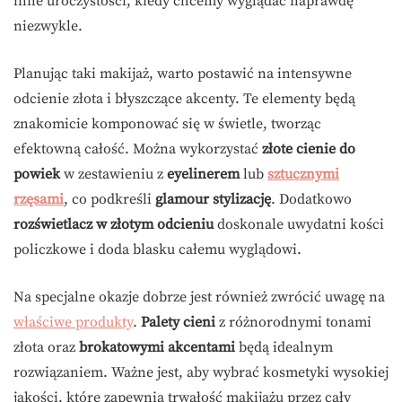
inne uroczystości, kiedy chcemy wyglądać naprawdę
niezwykle.
Planując taki makijaż, warto postawić na intensywne
odcienie złota i błyszczące akcenty. Te elementy będą
znakomicie komponować się w świetle, tworząc
efektowną całość. Można wykorzystać
złote cienie do
powiek
w zestawieniu z
eyelinerem
lub
sztucznymi
rzęsami
, co podkreśli
glamour stylizację
. Dodatkowo
rozświetlacz w złotym odcieniu
doskonale uwydatni kości
policzkowe i doda blasku całemu wyglądowi.
Na specjalne okazje dobrze jest również zwrócić uwagę na
właściwe produkty
.
Palety cieni
z różnorodnymi tonami
złota oraz
brokatowymi akcentami
będą idealnym
rozwiązaniem. Ważne jest, aby wybrać kosmetyki wysokiej
jakości, które zapewnią trwałość makijażu przez cały