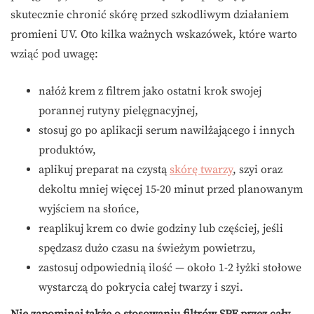
skutecznie chronić skórę przed szkodliwym działaniem
promieni UV. Oto kilka ważnych wskazówek, które warto
wziąć pod uwagę:
nałóż krem z filtrem jako ostatni krok swojej
porannej rutyny pielęgnacyjnej,
stosuj go po aplikacji serum nawilżającego i innych
produktów,
aplikuj preparat na czystą
skórę twarzy
, szyi oraz
dekoltu mniej więcej 15-20 minut przed planowanym
wyjściem na słońce,
reaplikuj krem co dwie godziny lub częściej, jeśli
spędzasz dużo czasu na świeżym powietrzu,
zastosuj odpowiednią ilość — około 1-2 łyżki stołowe
wystarczą do pokrycia całej twarzy i szyi.
Nie zapominaj także o stosowaniu filtrów SPF przez cały