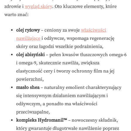
zdrowie i
wygląd skóry
. Oto kluczowe elementy, które
warto znać:
olej ryżowy
– ceniony za swoje
właściwości
nawilżające
i odżywcze, wspomaga regenerację
skóry oraz łagodzi wszelkie podrażnienia,
olej abisyński
– pełen kwasów tłuszczowych omega-6
i omega-9, skutecznie nawilża, zwiększa
elastyczność cery i tworzy ochronny film na jej
powierzchni,
masło shea
– naturalny emolient charakteryzujący
się intensywnym działaniem nawilżającym i
odżywczym, a ponadto ma właściwości
przeciwzapalne,
kompleks Hydromanil™
– nowoczesny składnik,
który gwarantuje długotrwałe nawilżenie poprzez