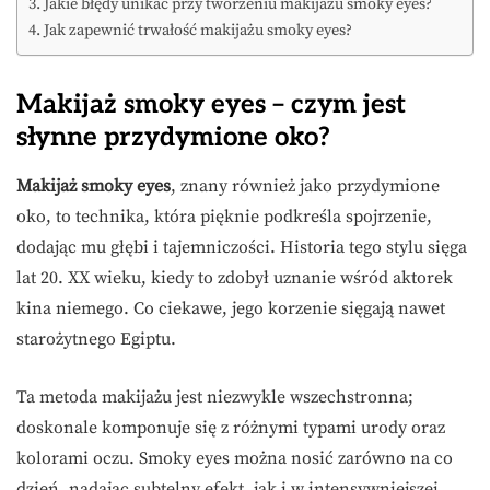
Jakie błędy unikać przy tworzeniu makijażu smoky eyes?
Jak zapewnić trwałość makijażu smoky eyes?
Makijaż smoky eyes – czym jest
słynne przydymione oko?
Makijaż smoky eyes
, znany również jako przydymione
oko, to technika, która pięknie podkreśla spojrzenie,
dodając mu głębi i tajemniczości. Historia tego stylu sięga
lat 20. XX wieku, kiedy to zdobył uznanie wśród aktorek
kina niemego. Co ciekawe, jego korzenie sięgają nawet
starożytnego Egiptu.
Ta metoda makijażu jest niezwykle wszechstronna;
doskonale komponuje się z różnymi typami urody oraz
kolorami oczu. Smoky eyes można nosić zarówno na co
dzień, nadając subtelny efekt, jak i w intensywniejszej