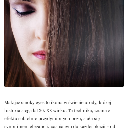
Makijaż smoky eyes to ikona w świecie urody, której
historia sięga lat 20. XX wieku. Ta technika, znana z
efektu subtelnie przydymionych oczu, stała się
synonimem elegancji, pasującym do każdej okazji – od